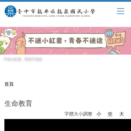
跳
到
主
要
內
容
區
不迷小紅書，青春不迷途
首頁
生命教育
字體大小調整
小
中
大