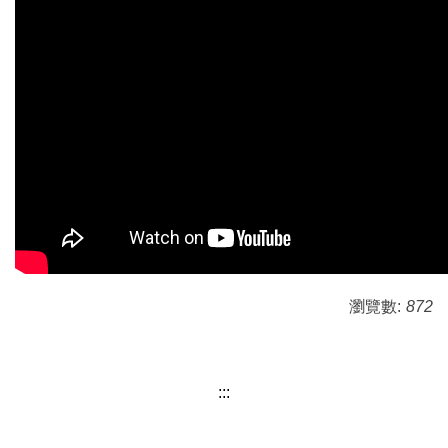
瀏覽數:
872
:::