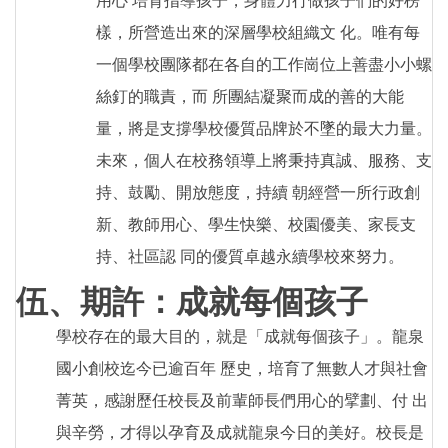
用心 培育指導孩子，身體力行做孩子們的好榜
樣，所營造出來的深層學校組織文 化。唯有每
一個學校團隊都在各自的工作崗位上善盡小小螺
絲釘的職責，而 所團結凝聚而成的善的大能
量，將是支撐學校優質品牌於不墜的最大力量。
未來，個人在校務領導上將秉持真誠、服務、支
持、鼓勵、開放態度，持續 朝經營一所行政創
新、教師用心、學生快樂、校園優美、家長支
持、社區認 同的優質卓越永續學校來努力。
伍、期許：成就每個孩子
學校存在的最大目的，就是「成就每個孩子」。龍泉
國小創校迄今已逾百年 歷史，培育了無數人才與社會
菁英，感謝歷任校長及前輩師長們用心的擘劃、付 出
與辛勞，才得以孕育及成就龍泉今日的美好。校長是