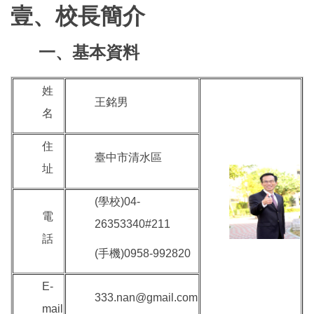
學務處
壹、校長簡介
總務處
一、基本資料
輔導室
姓
王銘男
人事室
名
會計室
住
臺中市清水區
幼兒園
址
(學校)04-
電
26353340#211
話
(手機)0958-992820
E-
333.nan@gmail.com
mail