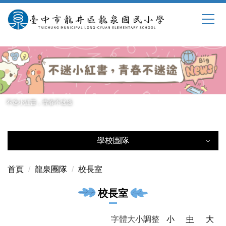
跳
到
主
要
內
容
區
不迷小紅書，青春不迷途
學校團隊
學校團隊
首頁
龍泉團隊
校長室
校長室
校長室
教務處
字體大小調整
小
中
大