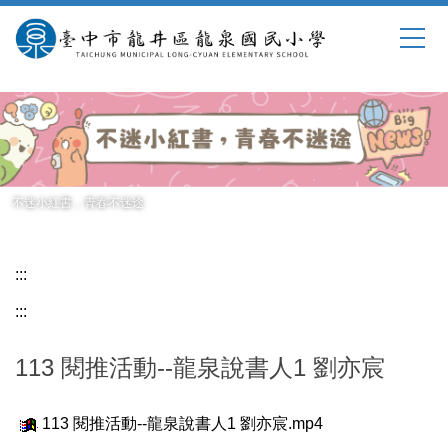
跳
到
主
要
內
容
區
不迷小紅書，青春不迷途
:::
:::
113 閱推活動--龍泉說書人1 劉亦宸
113 閱推活動--龍泉說書人1 劉亦宸.mp4