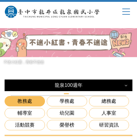
跳
到
主
要
內
容
區
不迷小紅書，青春不迷途
龍泉100週年
龍泉100週年
教務處
學務處
總務處
百週年校慶籌備會
輔導室
幼兒園
人事室
活動競賽
榮譽榜
研習資訊
百週年校慶行事曆