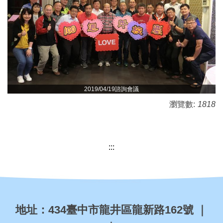
2019/04/19諮詢會議
瀏覽數:
1818
:::
地址：
434
臺中市龍井區龍新路162
號
｜