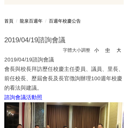
百週年校慶公告
百週年校慶活動
首頁
龍泉百週年
百週年校慶公告
百週年校慶剪影
2019/04/19諮詢會議
歷任家長會長
字體大小調整
小
中
大
歷任校長
2019/04/19諮詢會議
聯絡我們
會長與校長拜訪歷任校慶主任委員、議員、里長、
前任校長、歷屆會長及長官徴詢辦理100週年校慶
的看法與建議。
諮詢會議活動照