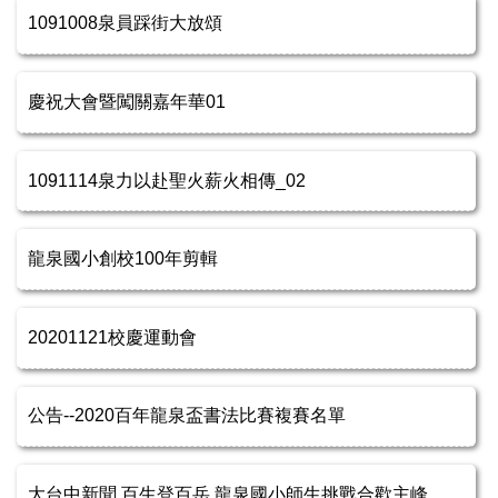
百週年校慶公告
1091008泉員踩街大放頌
百週年校慶活動
慶祝大會暨闖關嘉年華01
百週年校慶剪影
歷任家長會長
1091114泉力以赴聖火薪火相傳_02
歷任校長
龍泉國小創校100年剪輯
聯絡我們
20201121校慶運動會
公告--2020百年龍泉盃書法比賽複賽名單
大台中新聞 百生登百岳 龍泉國小師生挑戰合歡主峰