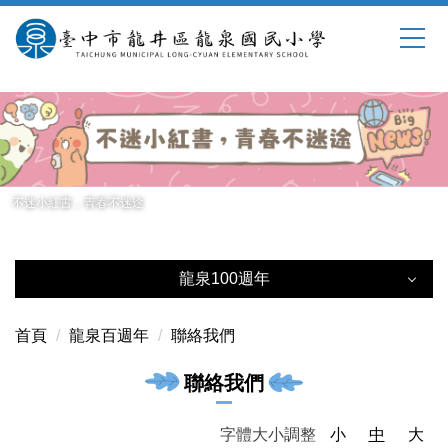
跳
到
主
要
內
容
區
不迷小紅書，青春不迷途
龍泉100週年
龍泉100週年
首頁
龍泉百週年
聯絡我們
百週年校慶籌備會
聯絡我們
百週年校慶行事曆
字體大小調整
小
中
大