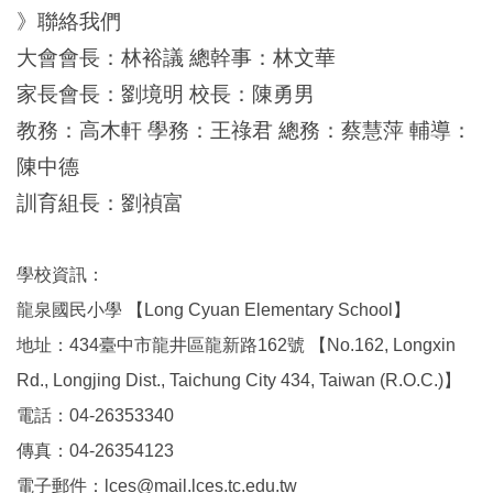
百週年校慶公告
》聯絡我們
大會會長：林裕議 總幹事：林文華
百週年校慶活動
家長會長：劉境明 校長：陳勇男
百週年校慶剪影
教務：高木軒 學務：王祿君 總務：蔡慧萍 輔導：
歷任家長會長
陳中德
訓育組長：劉禎富
歷任校長
聯絡我們
學校資訊：
龍泉國民小學 【Long Cyuan Elementary School】
地址：434臺中市龍井區龍新路162號 【No.162, Longxin
Rd., Longjing Dist., Taichung City 434, Taiwan (R.O.C.)】
電話：04-26353340
傳真：04-26354123
電子郵件：lces@mail.lces.tc.edu.tw